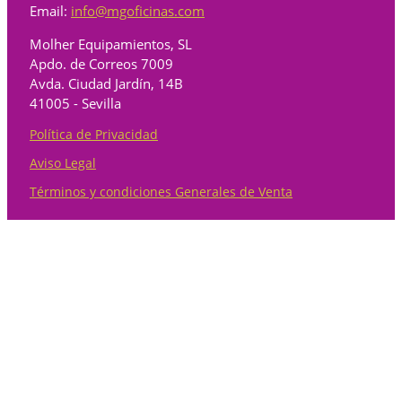
Email:
info@mgoficinas.com
Molher Equipamientos, SL
Apdo. de Correos 7009
Avda. Ciudad Jardín, 14B
41005 - Sevilla
Política de Privacidad
Aviso Legal
Términos y condiciones Generales de Venta
Categorías
Almacenaje
7
7 products
Archivadores y armarios metálicos
2
2