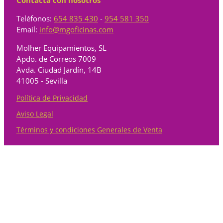
Contacta con nosotros
Teléfonos:
654 835 430
-
954 581 350
Email:
info@mgoficinas.com
Molher Equipamientos, SL
Apdo. de Correos 7009
Avda. Ciudad Jardín, 14B
41005 - Sevilla
Política de Privacidad
Aviso Legal
Términos y condiciones Generales de Venta
Categorías