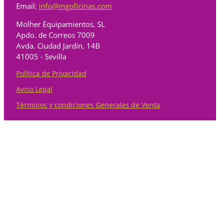
Email:
info@mgoficinas.com
Molher Equipamientos, SL
Apdo. de Correos 7009
Avda. Ciudad Jardín, 14B
41005 - Sevilla
Política de Privacidad
Aviso Legal
Términos y condiciones Generales de Venta
Categorías
Almacenaje
7
7 products
Archivadores y armarios metálicos
2
2